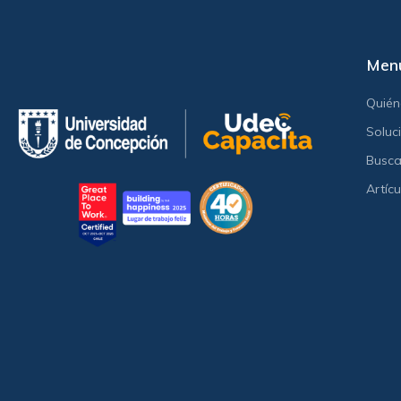
Men
Quié
Soluc
Busca
Artícu