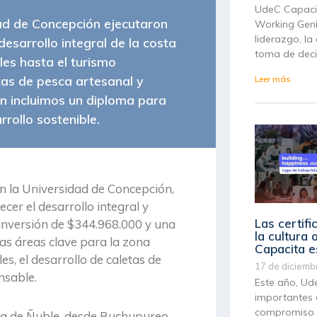
UdeC Capacit
dad de Concepción ejecutaron
Working Geniu
liderazgo, la
sarrollo integral de la costa
toma de deci
les hasta el turismo
tas de pesca artesanal y
Leer más
én incluimos un diploma para
rollo sostenible.
n la Universidad de Concepción,
er el desarrollo integral y
Las certif
 inversión de $344.968.000 y una
la cultura
sas áreas clave para la zona
Capacita e
s, el desarrollo de caletas de
17 de diciemb
nsable.
Este año, Ud
importantes c
compromiso c
sta de Ñuble, desde Buchupureo