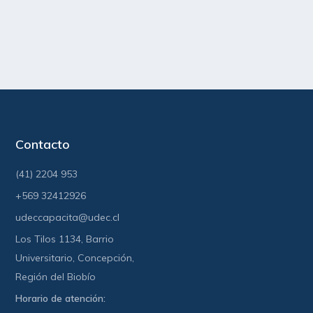
Contacto
(41) 2204 953
+569 32412926
udeccapacita@udec.cl
Los Tilos 1134, Barrio
Universitario, Concepción,
Región del Biobío
Horario de atención: