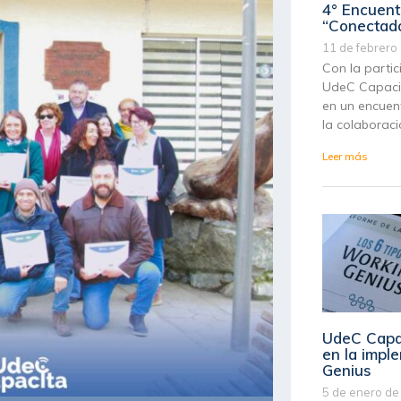
4° Encuent
“Conectado
11 de febrero
Con la partic
UdeC Capacit
en un encuent
la colaboraci
Leer más
UdeC Capac
en la impl
Genius
5 de enero de