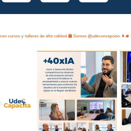
on cursos y talleres de alta calidad
🏫 Somos @udeconcepcion
👩‍🎓