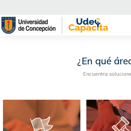
Saltar
al
contenido
¿En qué área
Encuentra solucion