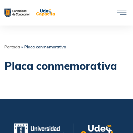
Saltar
al
contenido
Portada
»
Placa conmemorativa
Placa conmemorativa