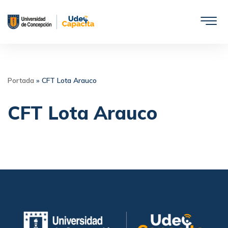
Saltar
al
contenido
Portada
»
CFT Lota Arauco
CFT Lota Arauco