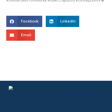
#DesarrolloProfesional #UdeCCapacita #concepciontv 🌐
Facebook
LinkedIn
Email