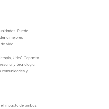
munidades. Puede
eder a mejores
 de vida.
 ejemplo, UdeC Capacita
esarial y tecnología,
as comunidades y
r el impacto de ambas.