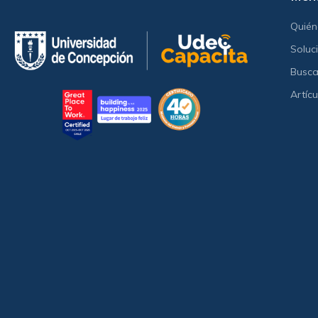
Quié
Soluc
Busca
Artícu