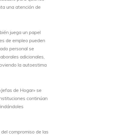
nta una atención de
bién juega un papel
des de empleo pueden
idado personal se
laborales adicionales,
moviendo la autoestima
«Jefas de Hogar» se
nstituciones continúan
rindándoles
o del compromiso de las