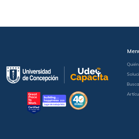
Men
Quié
Soluc
Busca
Artícu