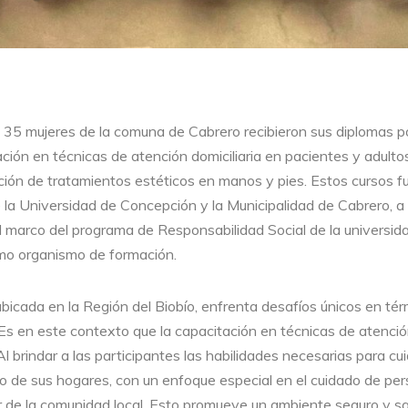
 35 mujeres de la comuna de Cabrero recibieron sus diplomas p
ción en técnicas de atención domiciliaria en pacientes y adult
ación de tratamientos estéticos en manos y pies. Estos cursos f
e la Universidad de Concepción y la Municipalidad de Cabrero, 
l marco del programa de Responsabilidad Social de la universid
omo organismo de formación.
icada en la Región del Biobío, enfrenta desafíos únicos en té
Es en este contexto que la capacitación en técnicas de atención
l brindar a las participantes las habilidades necesarias para cu
no de sus hogares, con un enfoque especial en el cuidado de pe
r de la comunidad local. Esto promueve un ambiente seguro y s