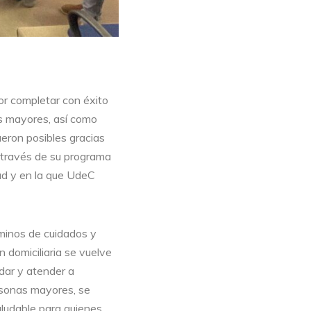
or completar con éxito
os mayores, así como
ueron posibles gracias
a través de su programa
ad y en la que UdeC
rminos de cuidados y
 domiciliaria se vuelve
idar y atender a
rsonas mayores, se
aludable para quienes