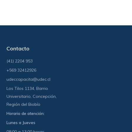
Contacto
(41) 2204 953
+569 32412926
udeccapacita@udec.cl
Los Tilos 1134, Barrio
Universitario, Concepción,
Región del Biobío
Horario de atención:
Lunes a Jueves
08:00 a 13:00 horas.