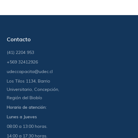
Contacto
(41) 2204 953
+569 32412926
udeccapacita@udec.cl
Los Tilos 1134, Barrio
Universitario, Concepción,
Región del Biobío
Horario de atención:
Lunes a Jueves
08:00 a 13:00 horas.
14:00 a 17:30 horas.