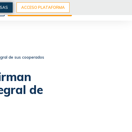
ESAS
ACCESO PLATAFORMA
S
EXPLORA NUESTROS CURSOS
egral de sus cooperados
irman
egral de