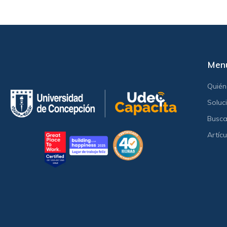
Men
Quié
Soluc
Busca
Artícu