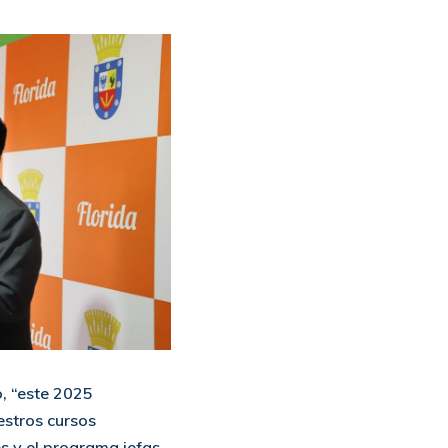
, “este 2025
stros cursos
s y el programa jefas