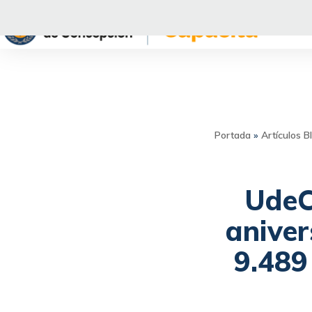
Saltar
al
contenido
Portada
»
Artículos B
UdeC
aniver
9.489