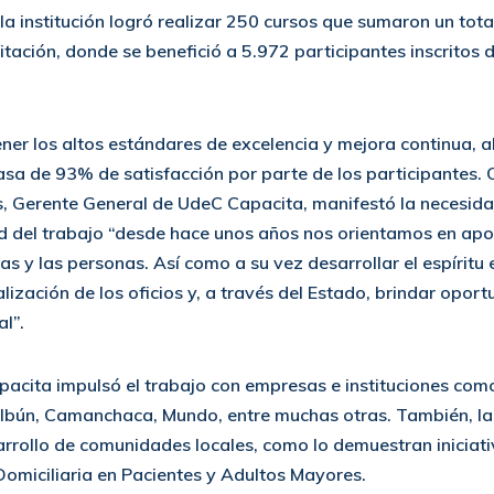
 la institución logró realizar 250 cursos que sumaron un tot
tación, donde se benefició a 5.972 participantes inscritos
er los altos estándares de excelencia y mejora continua, 
sa de 93% de satisfacción por parte de los participantes. C
, Gerente General de UdeC Capacita, manifestó la necesida
 del trabajo “desde hace unos años nos orientamos en aport
s y las personas. Así como a su vez desarrollar el espírit
lización de los oficios y, a través del Estado, brindar opor
l”.
pacita impulsó el trabajo con empresas e instituciones com
bún, Camanchaca, Mundo, entre muchas otras. También, la
arrollo de comunidades locales, como lo demuestran iniciat
omiciliaria en Pacientes y Adultos Mayores.