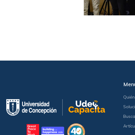
Men
Quié
Soluc
Busca
Artícu