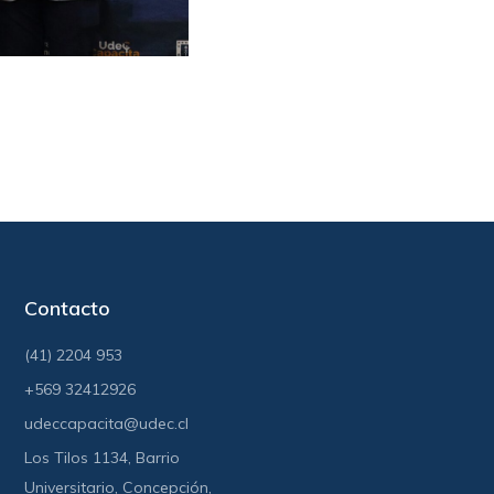
Contacto
(41) 2204 953
+569 32412926
udeccapacita@udec.cl
Los Tilos 1134, Barrio
Universitario, Concepción,