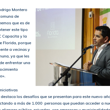
Rodrigo Montero
 comuna de
reemos que es de
ener este tipo
 Capacita y la
de Florida, porque
ente a vecinas y
muna, ya que les
 de enfrentar una
nocimiento
o».
niciativas
destaca los desafíos que se presentan para este nuevo año
ctando a más de 1.000 personas que puedan acceder a nue
as alianzas público-privadas con empresas y municipalidade