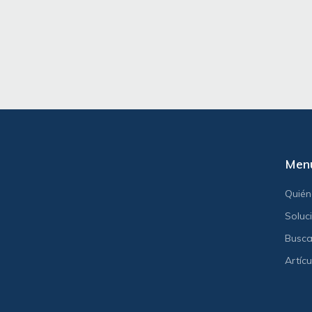
Men
Quié
Soluc
Busca
Artícu