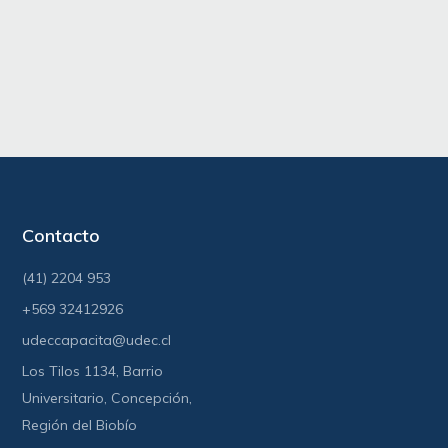
Contacto
(41) 2204 953
+569 32412926
udeccapacita@udec.cl
Los Tilos 1134, Barrio
Universitario, Concepción,
Región del Biobío