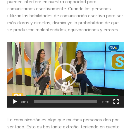
pueden interferir en nuestra capacidad para
comunicarnos asertivamente. Cuando las personas
utilizan las habilidades de comunicación asertiva para ser
más claras y directas, disminuye la probabilidad de que
se produzcan malentendidos, equivocaciones y errores.
R
e
p
r
o
d
u
c
t
00:00
15:31
o
r
La comunicación es algo que muchas personas dan por
d
sentado. Esto es bastante extraño, teniendo en cuenta
e