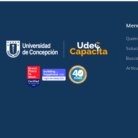
Men
Quié
Soluc
Busca
Artícu