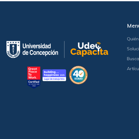
Men
Quié
Soluc
Busca
Artícu